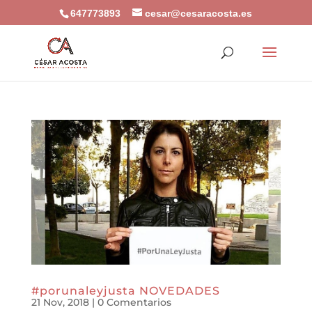
647773893
cesar@cesaracosta.es
#porunaleyjusta NOVEDADES
21 Nov, 2018
|
0 Comentarios