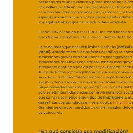
personas del mundo ciclista y preocupados por la 
atropellados cada año por aquel entonces. Desde en
caminos han recorrido sendas muy cercanas y le te
especial, el mismo que muchos de los ciclistas deber
impagable trabajo que ha llevado y lleva adelante.
El año 2015, el código penal sufrió una modificaci
que afectaría directamente a los accidentes de tráfico
La principal es que despenalizaban las faltas (
Artículo
Penal
). Anteriormente, estas faltas de tráfico se com
infracciones graves con resultados de poca gravedad
infracciones más leves con consecuencias más graves
interponer denuncia por vía penal y el juzgado incoa
Juicio de Faltas. Y la maquinaria de la ley se ponía al s
Acceso a un médico forense imparcial y perteneciente
alguno y tenían acceso a un pronunciamiento del juez
responsabilidad penal como por la civil. A partir del 1 d
solo se admitirán denuncias por la vía penal por accid
que se haya cometido algún tipo de
imprudencia mu
grave?
Las contempladas en los artículos
149
y
150
de
Grandes lesionados, pérdidas de extremidades, defo
psíquicos, etc.
¿En qué consistía esa modificación?