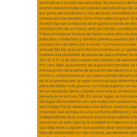
alcohólicas o exceso de velocidad. Se reconoce de f
existen determinadas circunstancias indicativas de u
por parte del conductor y han de tener consideración
consecuencias penales como imprudencia grave. El 
de este tipo de conductas se propone a través de dos v
introducción de un nuevo artículo 142 bis. La redacció
Tribunal imponer la pena de hasta nueve años de pris
fallecidos, o fallecidos y heridos graves,causados por
conducción de vehículos a motor. Lo mismo sucede c
artículo 152 bis, que permite incrementar en un grad
hubiera una pluralidad de personas que sufrieran las l
152.1.2º o 3º, o de dos cuando ese número de lesiona
Por otro lado, el aumento de la punición también se re
introducción de la pena de privación del derecho a c
motor y ciclomotores en un nuevo párrafo del artíc
de la ya prevista por la regla concursal que determina 
pena del delito más grave en su mitad superior en lo
de un resultado lesivo cuando concurra la conducción
penada en el artículo 381. En tercer lugar, se introdu
del lugar del accidente con una redacción autónoma,
del Código Penal, dedicado a los delitos contra la segu
entender que se trata de una conducta diferente y, est
independiente de la conducta previa imprudente o for
sancionar en este caso es la maldad intrínseca en el
que deja atrás a alguien que pudiera estar lesionado o 
falta de solidaridad con las víctimas, penalmente rele