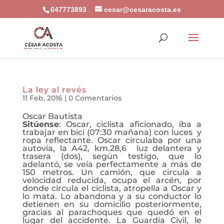
647773893
cesar@cesaracosta.es
La ley al revés
11 Feb, 2016
|
0 Comentarios
Oscar Bautista
Sitúense
: Oscar, ciclista aficionado, iba a
trabajar en bici (07:30 mañana) con luces y
ropa reflectante. Oscar circulaba por una
autovía, la A42, km.28,6 luz delantera y
trasera (dos), según testigo, que lo
adelantó, se veía perfectamente a más de
150 metros. Un camión, que circula a
velocidad reducida, ocupa el arcén, por
donde circula el ciclista, atropella a Oscar y
lo mata. Lo abandona y a su conductor lo
detienen en su domicilio posteriormente,
gracias al parachoques que quedó en el
lugar del accidente. La Guardia Civil, le