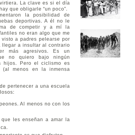
irtiera. La clave es si el día
 hay que obligarle “un poco”.
entaron la posibilidad de
uebas deportivas. A él no le
tema de competir y a mí la
fantiles no eran algo que me
 visto a padres pelearse por
llegar a insultar al contrario
er más agresivos. Es un
ue no quiero bajo ningún
 hijos. Pero el ciclismo es
ol (al menos en la inmensa
de pertenecer a una escuela
losos:
peones. Al menos no con los
 que les enseñan a amar la
ica.