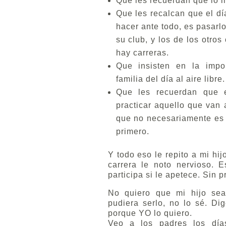
Que les recuerdan que lo i
Que les recalcan que el dí
hacer ante todo, es pasarl
su club, y los de los otro
hay carreras.
Que insisten en la impor
familia del día al aire libre.
Que les recuerdan que 
practicar aquello que van 
que no necesariamente es s
primero.
Y todo eso le repito a mi hi
carrera le noto nervioso. 
participa si le apetece. Sin p
No quiero que mi hijo sea
pudiera serlo, no lo sé. Di
porque YO lo quiero.
Veo a los padres los día