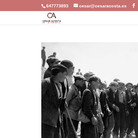
647773893
cesar@cesaracosta.es