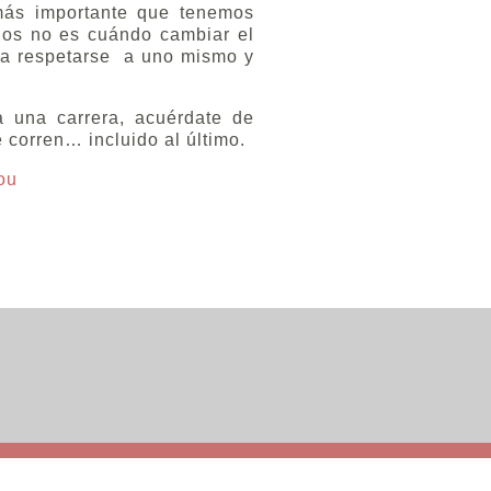
más importante que tenemos
jos no es cuándo cambiar el
 a respetarse a uno mismo y
 una carrera, acuérdate de
e corren… incluido al último.
lou
ookies
Política de privacidad