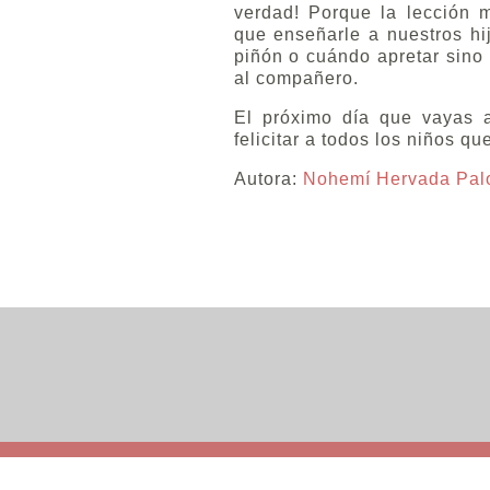
verdad! Porque la lección 
que enseñarle a nuestros hi
piñón o cuándo apretar sino
al compañero.
El próximo día que vayas a
felicitar a todos los niños qu
Autora:
Nohemí Hervada Pa
Política de cookies
Más información sobre las c