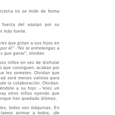
ictoria no se mide de forma
 fuerza del equipo por su
l más fuerte.
res que gritan a sus hijos en
 por él” -“No te entretengas a
es que ganar”
, olvidan.
os niños en vez de disfrutar
lo que consiguen, acaban por
que les someten. Olvidan que
dad será menos valioso para
sde la colaboración. Olvidan,
éndole a su hijo: –
“eres un
ay otros niños oyendo que
porque han quedado últimos.
les, todos son máquinas. En
ríamos animar a todos, ¡de