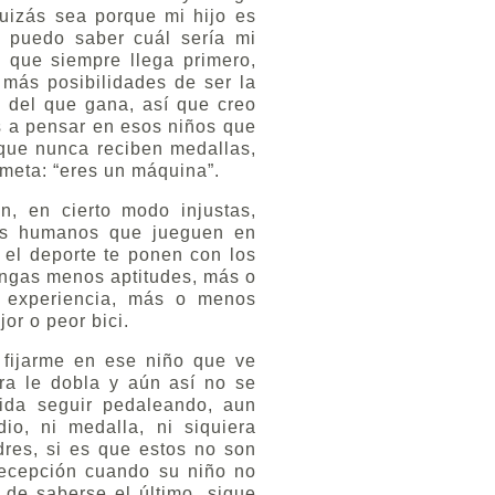
uizás sea porque mi hijo es
 puedo saber cuál sería mi
 que siempre llega primero,
 más posibilidades de ser la
 del que gana, así que creo
 a pensar en esos niños que
 que nunca reciben medallas,
 meta: “eres un máquina”.
n, en cierto modo injustas,
es humanos que jueguen en
 el deporte te ponen con los
ngas menos aptitudes, más o
experiencia, más o menos
or o peor bici.
 fijarme en ese niño que ve
ra le dobla y aún así no se
vida seguir pedaleando, aun
o, ni medalla, ni siquiera
dres, si es que estos no son
ecepción cuando su niño no
de saberse el último, sigue